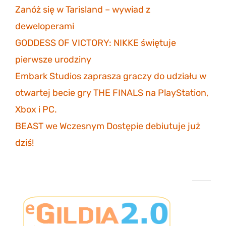
Zanóż się w Tarisland – wywiad z
deweloperami
3 listopada 2023
GODDESS OF VICTORY: NIKKE świętuje
pierwsze urodziny
30 października 2023
Embark Studios zaprasza graczy do udziału w
otwartej becie gry THE FINALS na PlayStation,
Xbox i PC.
27 października 2023
BEAST we Wczesnym Dostępie debiutuje już
dziś!
26 października 2023
Projekt eGildia 2.0 – śledź postępy na GitHubie