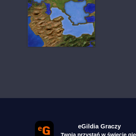
eGildia Graczy
Twoja przystań w świecie gie