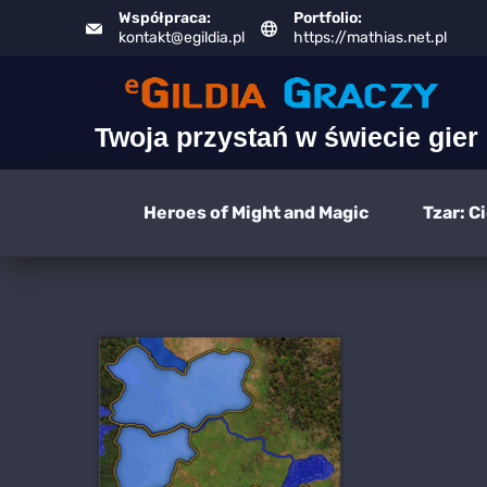
Skip
Współpraca:
Portfolio:
kontakt@egildia.pl
https://mathias.net.pl
to
content
Twoja przystań w świecie gier
Heroes of Might and Magic
Tzar: C