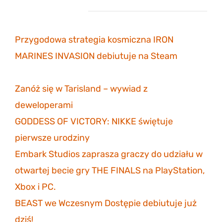
Najnowsze wpisy
Przygodowa strategia kosmiczna IRON
MARINES INVASION debiutuje na Steam
6
listopada 2023
Zanóż się w Tarisland – wywiad z
deweloperami
3 listopada 2023
GODDESS OF VICTORY: NIKKE świętuje
pierwsze urodziny
30 października 2023
Embark Studios zaprasza graczy do udziału w
otwartej becie gry THE FINALS na PlayStation,
Xbox i PC.
27 października 2023
BEAST we Wczesnym Dostępie debiutuje już
dziś!
26 października 2023