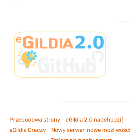
Projekt eGildia 2.0 – śledź postępy na GitHubie
Ostatnie komentarze
Przebudowa strony - eGildia 2.0 nadchodzi |
eGildia Graczy
-
Nowy serwer, nowe możliwości