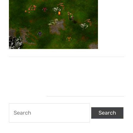
Wyszukiwarka
Search
for: