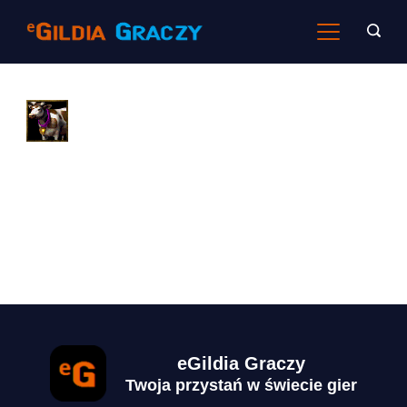
Skip
to
content
eGildia Graczy
Twoja przystań w świecie gier