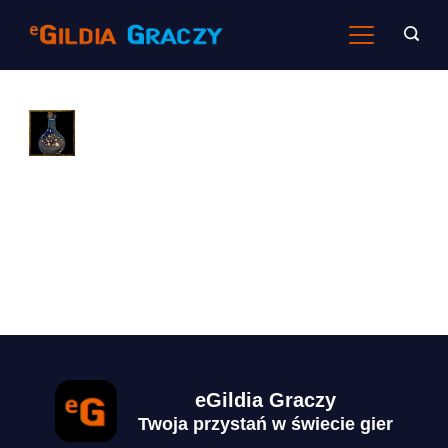
Skip
to
content
eGildia Graczy
Twoja przystań w świecie gier