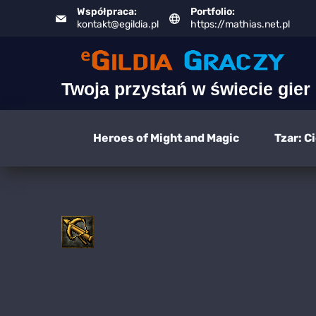
Skip
Współpraca:
Portfolio:
kontakt@egildia.pl
https://mathias.net.pl
to
content
Twoja przystań w świecie gier
Heroes of Might and Magic
Tzar: C