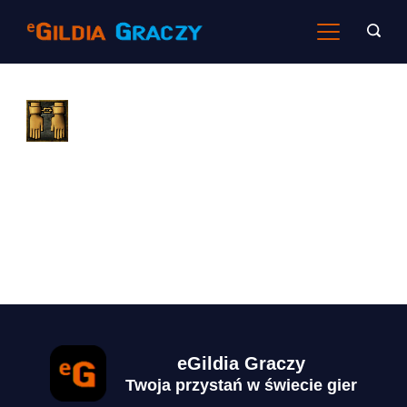
Skip
to
content
eGildia Graczy
Twoja przystań w świecie gier