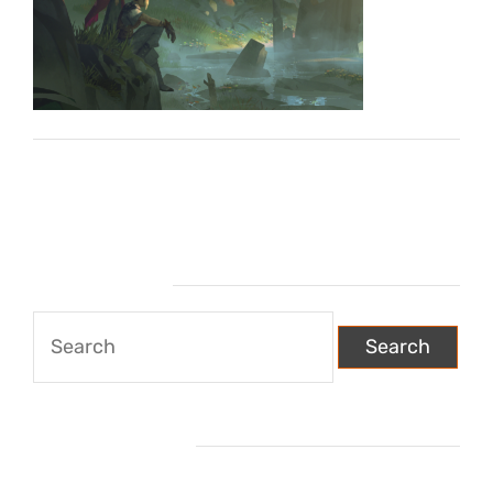
Wyszukiwarka
Search
for:
Najnowsze wpisy