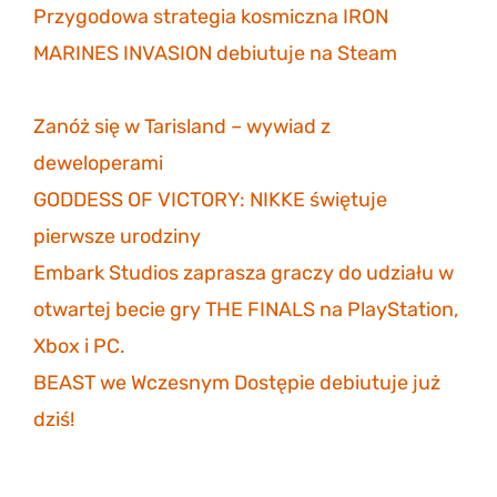
Przygodowa strategia kosmiczna IRON
MARINES INVASION debiutuje na Steam
6
listopada 2023
Zanóż się w Tarisland – wywiad z
deweloperami
3 listopada 2023
GODDESS OF VICTORY: NIKKE świętuje
pierwsze urodziny
30 października 2023
Embark Studios zaprasza graczy do udziału w
otwartej becie gry THE FINALS na PlayStation,
Xbox i PC.
27 października 2023
BEAST we Wczesnym Dostępie debiutuje już
dziś!
26 października 2023