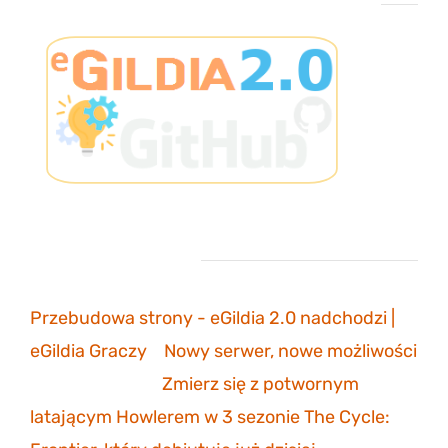
Projekt eGildia 2.0 – śledź postępy na GitHubie
Ostatnie komentarze
Przebudowa strony - eGildia 2.0 nadchodzi |
eGildia Graczy
-
Nowy serwer, nowe możliwości
sonicmarksus
-
Zmierz się z potwornym
latającym Howlerem w 3 sezonie The Cycle: