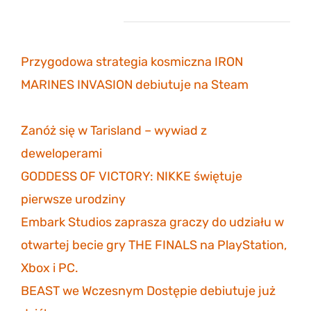
Najnowsze wpisy
Przygodowa strategia kosmiczna IRON
MARINES INVASION debiutuje na Steam
6
listopada 2023
Zanóż się w Tarisland – wywiad z
deweloperami
3 listopada 2023
GODDESS OF VICTORY: NIKKE świętuje
pierwsze urodziny
30 października 2023
Embark Studios zaprasza graczy do udziału w
otwartej becie gry THE FINALS na PlayStation,
Xbox i PC.
27 października 2023
BEAST we Wczesnym Dostępie debiutuje już