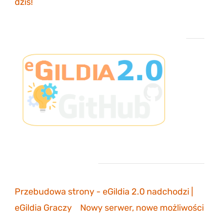
dziś!
26 października 2023
Projekt eGildia 2.0 – śledź postępy na GitHubie
Ostatnie komentarze
Przebudowa strony - eGildia 2.0 nadchodzi |
eGildia Graczy
-
Nowy serwer, nowe możliwości