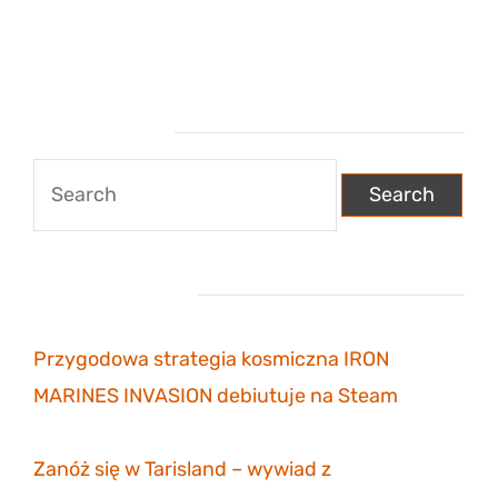
Wyszukiwarka
Search
for:
Najnowsze wpisy
Przygodowa strategia kosmiczna IRON
MARINES INVASION debiutuje na Steam
6
listopada 2023
Zanóż się w Tarisland – wywiad z