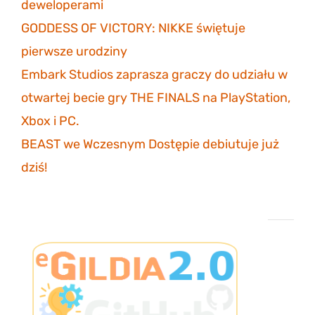
deweloperami
3 listopada 2023
GODDESS OF VICTORY: NIKKE świętuje
pierwsze urodziny
30 października 2023
Embark Studios zaprasza graczy do udziału w
otwartej becie gry THE FINALS na PlayStation,
Xbox i PC.
27 października 2023
BEAST we Wczesnym Dostępie debiutuje już
dziś!
26 października 2023
Projekt eGildia 2.0 – śledź postępy na GitHubie