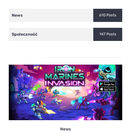
News
610 Posts
Społeczność
147 Posts
Ostatnie wpisy
News