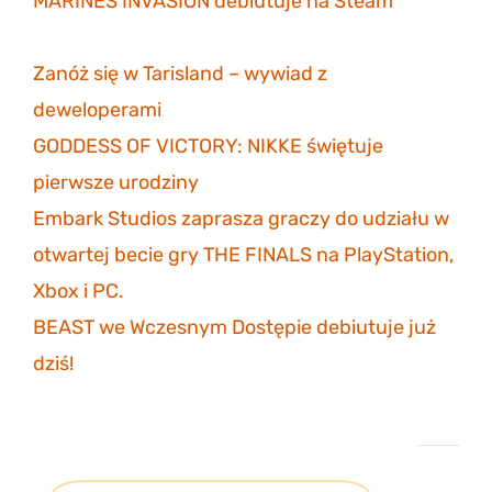
MARINES INVASION debiutuje na Steam
6
listopada 2023
Zanóż się w Tarisland – wywiad z
deweloperami
3 listopada 2023
GODDESS OF VICTORY: NIKKE świętuje
pierwsze urodziny
30 października 2023
Embark Studios zaprasza graczy do udziału w
otwartej becie gry THE FINALS na PlayStation,
Xbox i PC.
27 października 2023
BEAST we Wczesnym Dostępie debiutuje już
dziś!
26 października 2023
Projekt eGildia 2.0 – śledź postępy na GitHubie