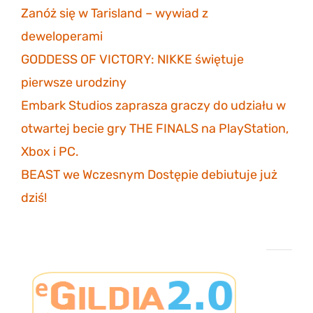
Zanóż się w Tarisland – wywiad z
deweloperami
3 listopada 2023
GODDESS OF VICTORY: NIKKE świętuje
pierwsze urodziny
30 października 2023
Embark Studios zaprasza graczy do udziału w
otwartej becie gry THE FINALS na PlayStation,
Xbox i PC.
27 października 2023
BEAST we Wczesnym Dostępie debiutuje już
dziś!
26 października 2023
Projekt eGildia 2.0 – śledź postępy na GitHubie