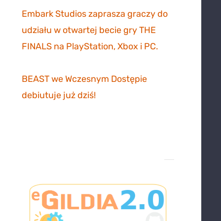
Embark Studios zaprasza graczy do
udziału w otwartej becie gry THE
FINALS na PlayStation, Xbox i PC.
27
października 2023
BEAST we Wczesnym Dostępie
debiutuje już dziś!
26 października
2023
Projekt eGildia 2.0 – śledź
postępy na GitHubie