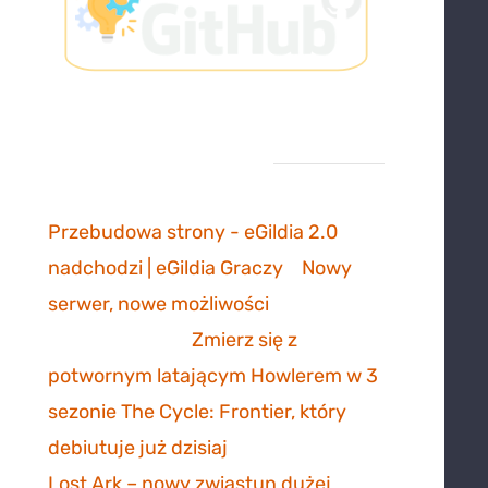
Ostatnie komentarze
Przebudowa strony - eGildia 2.0
nadchodzi | eGildia Graczy
-
Nowy
serwer, nowe możliwości
sonicmarksus
-
Zmierz się z
potwornym latającym Howlerem w 3
sezonie The Cycle: Frontier, który
debiutuje już dzisiaj
Lost Ark – nowy zwiastun dużej