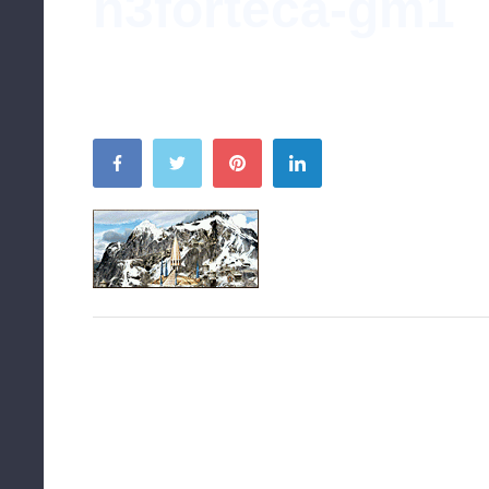
h3forteca-gm1
By
Mathiasso
4 września 2018
Write a Com