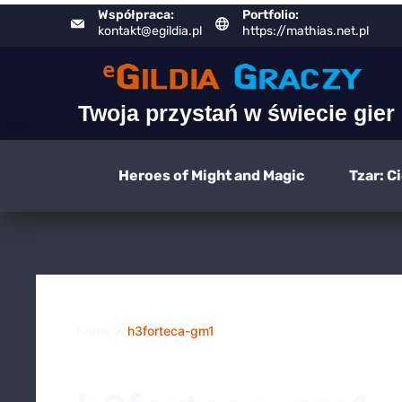
Skip
Współpraca:
Portfolio:
kontakt@egildia.pl
https://mathias.net.pl
to
content
Twoja przystań w świecie gier
Heroes of Might and Magic
Tzar: C
Home
h3forteca-gm1