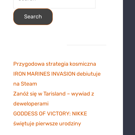
for:
Najnowsze wpisy
Przygodowa strategia kosmiczna
IRON MARINES INVASION debiutuje
na Steam
6 listopada 2023
Zanóż się w Tarisland – wywiad z
deweloperami
3 listopada 2023
GODDESS OF VICTORY: NIKKE
świętuje pierwsze urodziny
30
października 2023