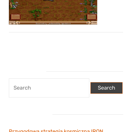
Wyszukiwarka
Search
for:
Najnowsze wpisy
Przygodowa strategia kosmiczna IRON