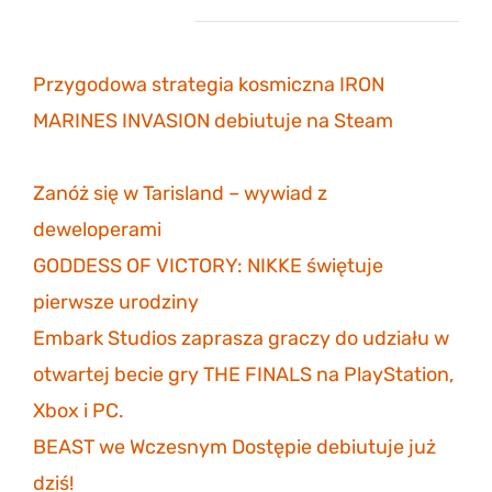
Najnowsze wpisy
Przygodowa strategia kosmiczna IRON
MARINES INVASION debiutuje na Steam
6
listopada 2023
Zanóż się w Tarisland – wywiad z
deweloperami
3 listopada 2023
GODDESS OF VICTORY: NIKKE świętuje
pierwsze urodziny
30 października 2023
Embark Studios zaprasza graczy do udziału w
otwartej becie gry THE FINALS na PlayStation,
Xbox i PC.
27 października 2023
BEAST we Wczesnym Dostępie debiutuje już
dziś!
26 października 2023