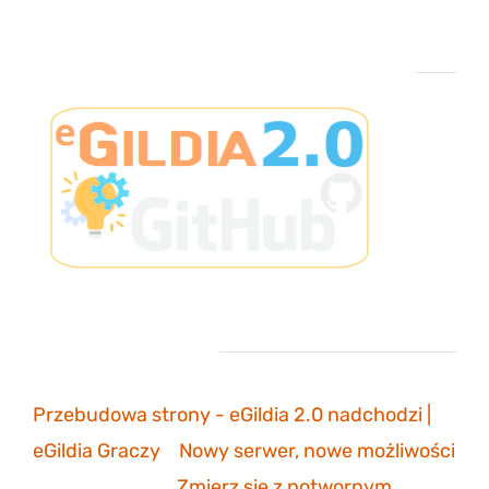
Projekt eGildia 2.0 – śledź postępy na GitHubie
Ostatnie komentarze
Przebudowa strony - eGildia 2.0 nadchodzi |
eGildia Graczy
-
Nowy serwer, nowe możliwości
sonicmarksus
-
Zmierz się z potwornym