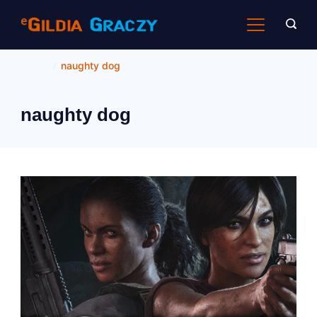
Skip
to
content
Home
naughty dog
naughty dog