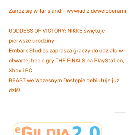
listopada 2023
Zanóż się w Tarisland – wywiad z deweloperami
3 listopada 2023
GODDESS OF VICTORY: NIKKE świętuje
pierwsze urodziny
30 października 2023
Embark Studios zaprasza graczy do udziału w
otwartej becie gry THE FINALS na PlayStation,
Xbox i PC.
27 października 2023
BEAST we Wczesnym Dostępie debiutuje już
dziś!
26 października 2023
Projekt eGildia 2.0 – śledź postępy na GitHubie