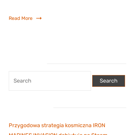
Pokémon […]
w
luty
Read More
Wyszukiwarka
Search
for:
Najnowsze wpisy
Przygodowa strategia kosmiczna IRON