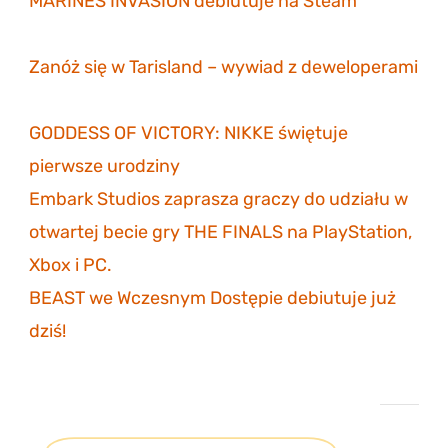
MARINES INVASION debiutuje na Steam
6
listopada 2023
Zanóż się w Tarisland – wywiad z deweloperami
3 listopada 2023
GODDESS OF VICTORY: NIKKE świętuje
pierwsze urodziny
30 października 2023
Embark Studios zaprasza graczy do udziału w
otwartej becie gry THE FINALS na PlayStation,
Xbox i PC.
27 października 2023
BEAST we Wczesnym Dostępie debiutuje już
dziś!
26 października 2023
Projekt eGildia 2.0 – śledź postępy na GitHubie