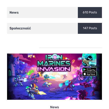
News
610 Posts
Społeczność
147 Posts
Ostatnie wpisy
News