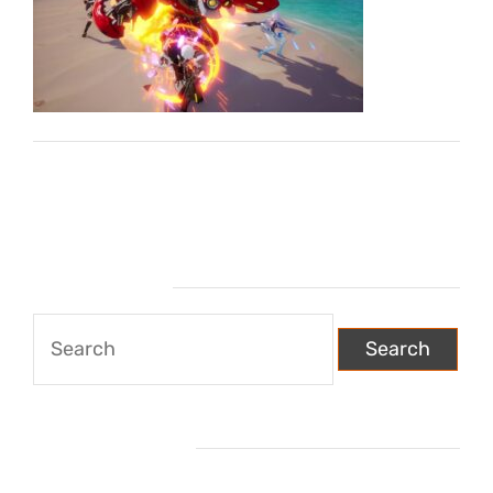
Wyszukiwarka
Search
for:
Najnowsze wpisy