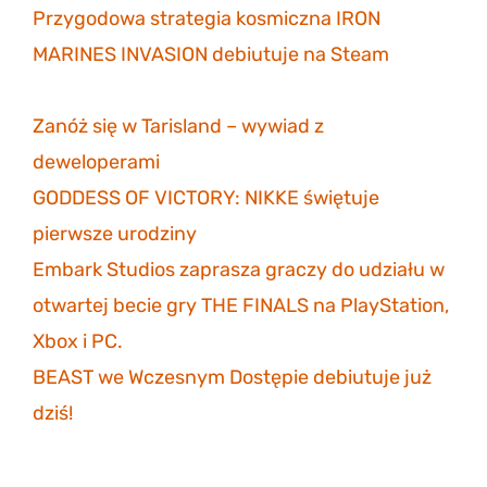
Przygodowa strategia kosmiczna IRON
MARINES INVASION debiutuje na Steam
6
listopada 2023
Zanóż się w Tarisland – wywiad z
deweloperami
3 listopada 2023
GODDESS OF VICTORY: NIKKE świętuje
pierwsze urodziny
30 października 2023
Embark Studios zaprasza graczy do udziału w
otwartej becie gry THE FINALS na PlayStation,
Xbox i PC.
27 października 2023
BEAST we Wczesnym Dostępie debiutuje już
dziś!
26 października 2023