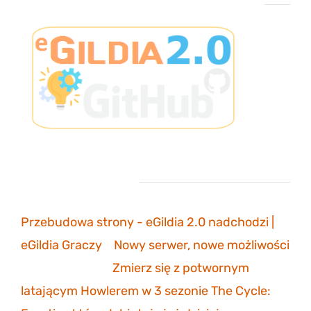
Projekt eGildia 2.0 – śledź postępy na GitHubie
Ostatnie komentarze
Przebudowa strony - eGildia 2.0 nadchodzi |
eGildia Graczy
-
Nowy serwer, nowe możliwości
sonicmarksus
-
Zmierz się z potwornym
latającym Howlerem w 3 sezonie The Cycle: