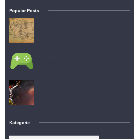
Popular Posts
Wiosna z Tolkienem –
Interaktywna mapa Śródziemia
11 kwietnia, 2017
Kody do Knights and Merchants
23 lutego, 2017
Heroes 3 Artefakty składane
28 października, 2018
Kategorie