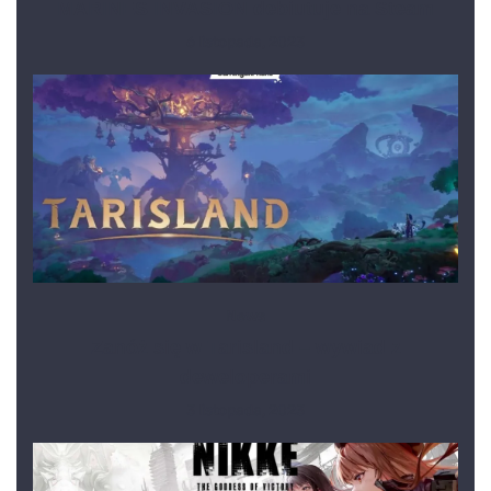
MARINES INVASION debiutuje na Steam
6 listopada, 2023
News
Zanóż się w Tarisland – wywiad z
deweloperami
3 listopada, 2023