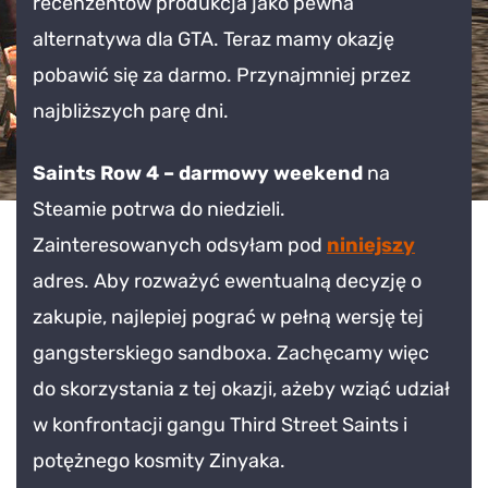
recenzentów produkcja jako pewna
Steamie
alternatywa dla GTA. Teraz mamy okazję
pobawić się za darmo. Przynajmniej przez
najbliższych parę dni.
Saints Row 4 – darmowy weekend
na
Steamie potrwa do niedzieli.
Zainteresowanych odsyłam pod
niniejszy
adres. Aby rozważyć ewentualną decyzję o
zakupie, najlepiej pograć w pełną wersję tej
gangsterskiego sandboxa. Zachęcamy więc
do skorzystania z tej okazji, ażeby wziąć udział
w konfrontacji gangu Third Street Saints i
potężnego kosmity Zinyaka.