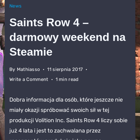
News
Saints Row 4 –
darmowy weekend na
Steamie
By
Mathiasso
11 sierpnia 2017
on
Write a Comment
1 min read
Saints
Row
Dobra informacja dla osób, które jeszcze nie
4
miały okazji spróbować swoich sił w tej
–
produkcji Volition Inc. Saints Row 4 liczy sobie
darmowy
weekend
już 4 lata i jest to zachwalana przez
na