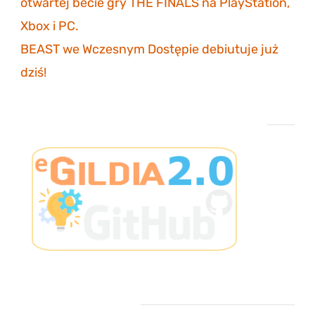
otwartej becie gry THE FINALS na PlayStation,
Xbox i PC.
27 października 2023
BEAST we Wczesnym Dostępie debiutuje już
dziś!
26 października 2023
Projekt eGildia 2.0 – śledź postępy na GitHubie
Ostatnie komentarze