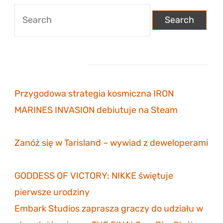
Search
for:
Najnowsze wpisy
Przygodowa strategia kosmiczna IRON
MARINES INVASION debiutuje na Steam
6
listopada 2023
Zanóż się w Tarisland – wywiad z deweloperami
3 listopada 2023
GODDESS OF VICTORY: NIKKE świętuje
pierwsze urodziny
30 października 2023
Embark Studios zaprasza graczy do udziału w