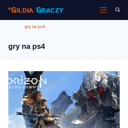
Skip
to
content
Home
gry na ps4
gry na ps4