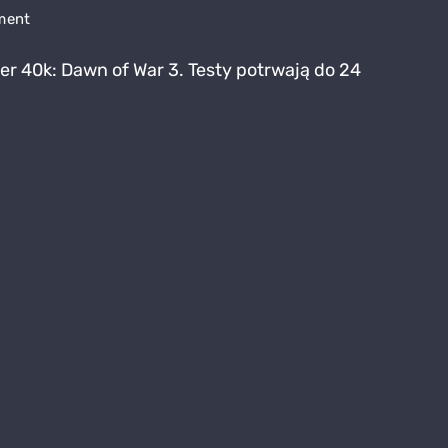
on
ment
Warhammer
r 40k: Dawn of War 3. Testy potrwają do 24
40k:
Dawn
of
War
3
–
Betę
czas
zacząć