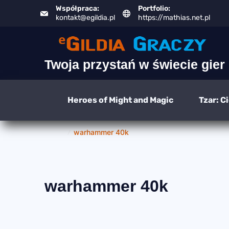
Skip
Współpraca:
Portfolio:
kontakt@egildia.pl
https://mathias.net.pl
to
content
Twoja przystań w świecie gier
Heroes of Might and Magic
Tzar: C
Home
warhammer 40k
warhammer 40k