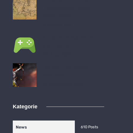
Interaktywna mapa
Śródziemia
11 kwietnia, 2017
Kody do Knights and
Merchants
23 lutego, 2017
Heroes 3 Artefakty
składane
28 października, 2018
Kategorie
News
610 Posts