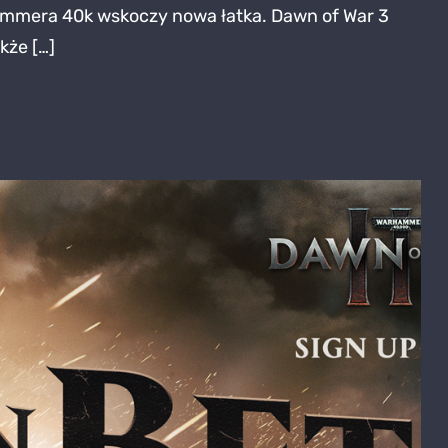
hammera 40k wskoczy nowa łatka. Dawn of War 3
of
kże […]
War
3
aktualizacja
–
pierwsza
taka
od
premiery