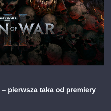
 – pierwsza taka od premiery
on
Dawn