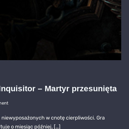
quisitor – Martyr przesunięta
on
ment
Premiera
 niewyposażonych w cnotę cierpliwości. Gra
Warhammer
uje o miesiąc później, […]
40k