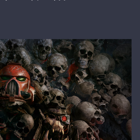
Inquisitor
–
Martyr
przesunięta