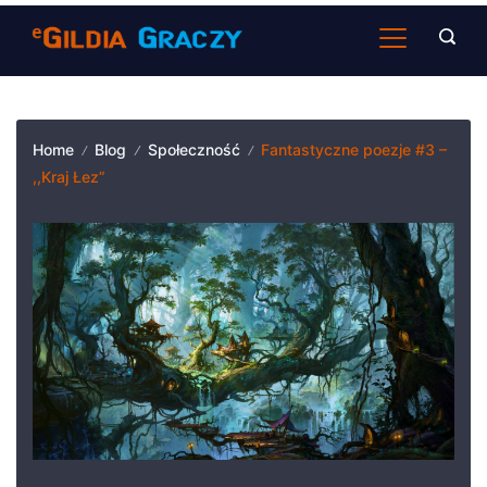
Skip
to
content
Home
Blog
Społeczność
Fantastyczne poezje #3 –
,,Kraj Łez”