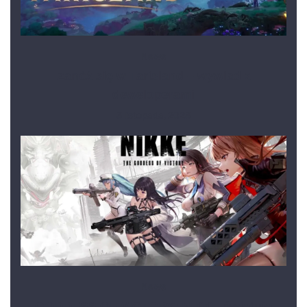
News
Zanóż się w Tarisland – wywiad z
deweloperami
3 listopada, 2023
News
GODDESS OF VICTORY: NIKKE świętuje