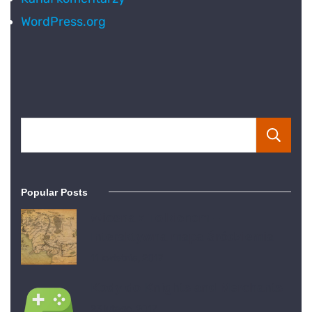
WordPress.org
Popular Posts
Wiosna z Tolkienem –
Interaktywna mapa Śródziemia
11 kwietnia, 2017
Kody do Knights and Merchants
23 lutego, 2017