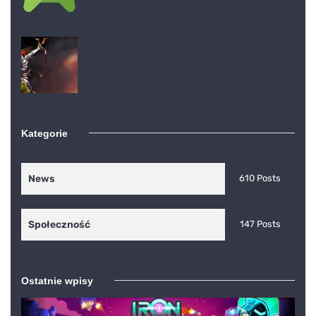
Heroes 3 Artefakty składane
28 października, 2018
Kategorie
News
610 Posts
Społeczność
147 Posts
Ostatnie wpisy