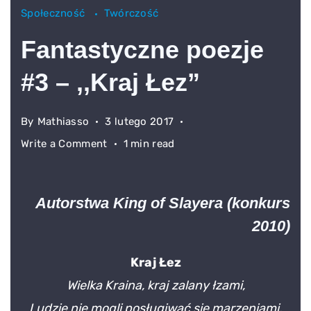
Społeczność
Twórczość
Fantastyczne poezje
#3 – ,,Kraj Łez”
By
Mathiasso
3 lutego 2017
on
Write a Comment
1 min read
Fantastyczne
poezje
#3
Autorstwa King of Slayera (konkurs
–
2010)
,,Kraj
Łez”
Kraj Łez
Wielka Kraina, kraj zalany łzami,
Ludzie nie mogli posługiwać się marzeniami,