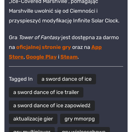
„Ice-Covered Marshville”, pomagając
Marshville uwolnić się od Ciemności i
przyspieszyć modyfikację Infinite Solar Clock.
Gra
Tower of Fantasy
jest dostępna za darmo
na
oficjalnej stronie gry
oraz na
App
Store
,
Google Play
i
Steam
.
Tagged In
a sword dance of ice
a sword dance of ice trailer
a sword dance of ice zapowiedź
aktualizacje gier
gry mmorpg