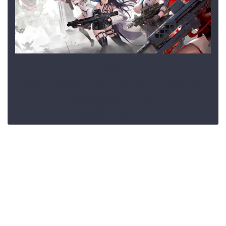
News
GODDESS OF VICTORY: NIKKE świętuje
pierwsze urodziny
30 października, 2023