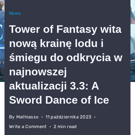
News
Tower of Fantasy wita
nową krainę lodu i
śmiegu do odkrycia w
najnowszej
aktualizacji 3.3: A
Sword Dance of Ice
By
Mathiasso
11 października 2023
on
Write a Comment
2 min read
Tower