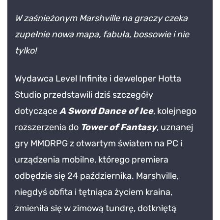
of
W zaśnieżonym Marshville na graczy czeka
Fantasy
zupełnie nowa mapa, fabuła, bossowie i nie
wita
tylko!
nową
krainę
Wydawca Level Infinite i deweloper Hotta
lodu
i
Studio przedstawili dziś szczegóły
śmiegu
dotyczące
A Sword Dance of Ice
, kolejnego
do
rozszerzenia do
Tower of Fantasy
, uznanej
odkrycia
gry MMORPG z otwartym światem na PC i
w
najnowszej
urządzenia mobilne, którego premiera
aktualizacji
odbędzie się 24 października. Marshville,
3.3:
niegdyś obfita i tętniąca życiem kraina,
A
zmieniła się w zimową tundrę, dotkniętą
Sword