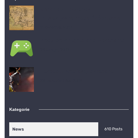
Wiosna z Tolkienem –
Interaktywna mapa Śródziemia
11 kwietnia, 2017
Kody do Knights and Merchants
23 lutego, 2017
Heroes 3 Artefakty składane
28 października, 2018
Kategorie
News
610 Posts