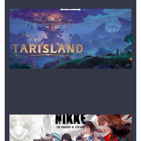
News
Zanóż się w Tarisland – wywiad z
deweloperami
3 listopada, 2023