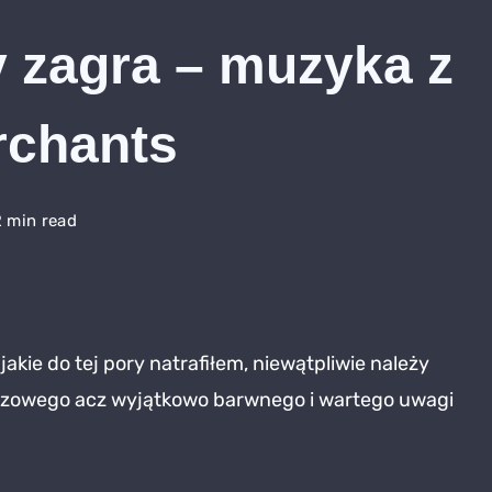
 zagra – muzyka z
rchants
2 min read
zy
akie do tej pory natrafiłem, niewątpliwie należy
ra
iszowego acz wyjątkowo barwnego i wartego uwagi
yka
ghts