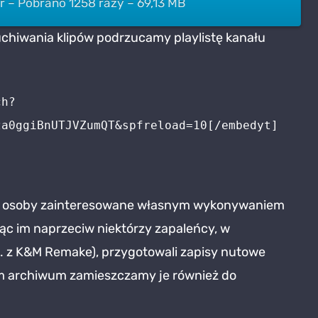
– Pobrano 1258 razy – 69,13 MB
chiwania klipów podrzucamy playlistę kanału
ch?
za0ggiBnUTJVZumQT&spfreload=10[/embedyt]
eż osoby zainteresowane własnym wykonywaniem
c im naprzeciw niektórzy zapaleńcy, w
. z K&M Remake), przygotowali zapisy nutowe
m archiwum zamieszczamy je również do