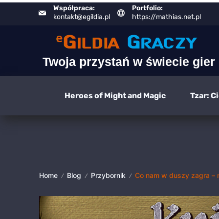
Skip
Współpraca:
Portfolio:
kontakt@egildia.pl
https://mathias.net.pl
to
content
Twoja przystań w świecie gier
Heroes of Might and Magic
Tzar: C
Home
Blog
Przybornik
Co nam w duszy zagra – 