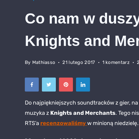
Co nam w duszy
Knights and Me
do
By
Mathiasso
21 lutego 2017
1 komentarz
Co
nam
w
dus
Do najpiękniejszych soundtracków z gier, na j
zag
muzyka z
Knights and Merchants
. Tego n
–
muz
RTS’a
recenzowaliśmy
w minioną niedzielę.
z
Kni