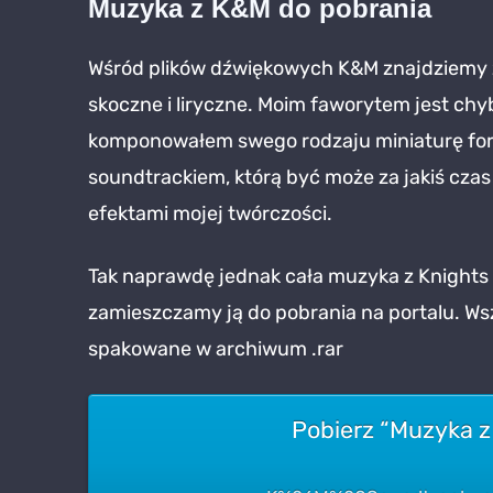
Muzyka z K&M do pobrania
and
Mer
Wśród plików dźwiękowych K&M znajdziemy z
skoczne i liryczne. Moim faworytem jest ch
komponowałem swego rodzaju miniaturę for
soundtrackiem, którą być może za jakiś czas
efektami mojej twórczości.
Tak naprawdę jednak cała muzyka z Knights 
zamieszczamy ją do pobrania na portalu. Ws
spakowane w archiwum .rar
Pobierz “Muzyka z