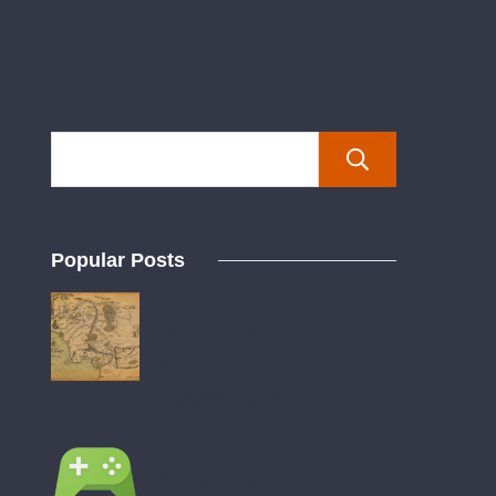
Szukaj
Popular Posts
Wiosna z Tolkienem –
Interaktywna mapa
Śródziemia
11 kwietnia, 2017
Kody do Knights and
Merchants