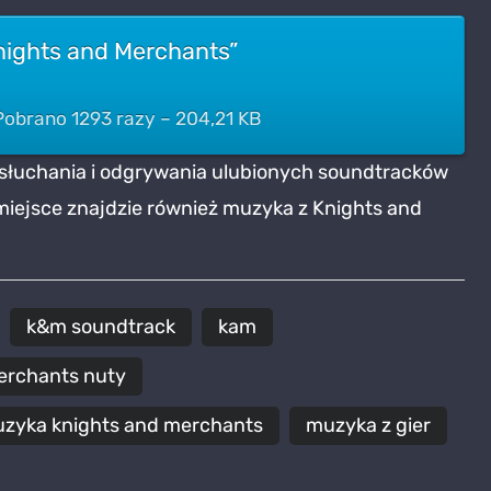
nights and Merchants”
obrano 1293 razy – 204,21 KB
 słuchania i odgrywania ulubionych soundtracków
miejsce znajdzie również muzyka z Knights and
k&m soundtrack
kam
erchants nuty
zyka knights and merchants
muzyka z gier