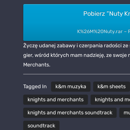
Pobierz “Nuty K
K%26M%20Nuty.rar – P
Życzę udanej zabawy i czerpania radości ze
gier, wśród których mam nadzieję, ze swoje 
Merchants.
Tagged In
k&m muzyka
k&m sheets
knights and merchants
knights and m
knights and merchants soundtrack
mu
soundtrack