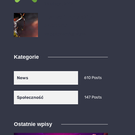
23 lutego, 2017
Heroes 3 Artefakty
składane
28 października, 2018
Kategorie
News
610 Posts
Społeczność
147 Posts
Ostatnie wpisy