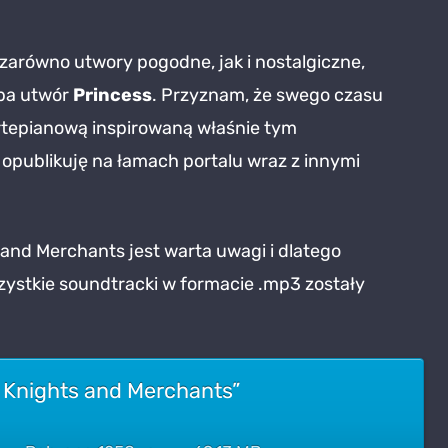
chants
arówno utwory pogodne, jak i nostalgiczne,
yba utwór
Princess
. Przyznam, że swego czasu
tepianową inspirowaną właśnie tym
 opublikuję na łamach portalu wraz z innymi
and Merchants jest warta uwagi i dlatego
zystkie soundtracki w formacie .mp3 zostały
 Knights and Merchants”