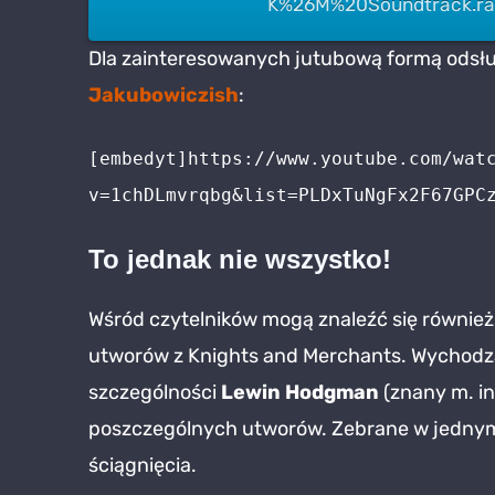
K%26M%20Soundtrack.rar 
Dla zainteresowanych jutubową formą odsłu
Jakubowiczish
:
[embedyt]https://www.youtube.com/wat
v=1chDLmvrqbg&list=PLDxTuNgFx2F67GPC
To jednak nie wszystko!
Wśród czytelników mogą znaleźć się równi
utworów z Knights and Merchants. Wychodzą
szczególności
Lewin Hodgman
(znany m. in
poszczególnych utworów. Zebrane w jedny
ściągnięcia.