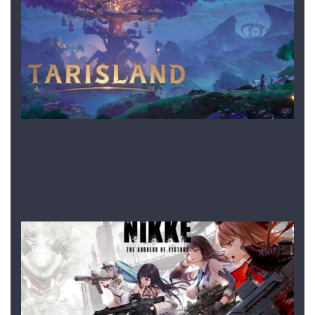
News
Zanóż się w Tarisland – wywiad z
deweloperami
3 listopada, 2023