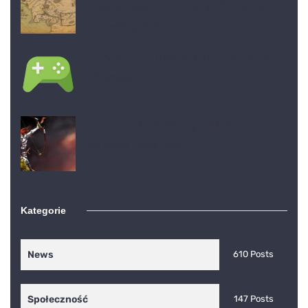
Interaktywna mapa Śródziemia
11 kwietnia, 2017
Kody do Knights and Merchants
23 lutego, 2017
Heroes 3 Artefakty składane
28 października, 2018
Kategorie
News
610 Posts
Społeczność
147 Posts