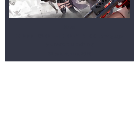
News
GODDESS OF VICTORY: NIKKE świętuje
pierwsze urodziny
30 października, 2023