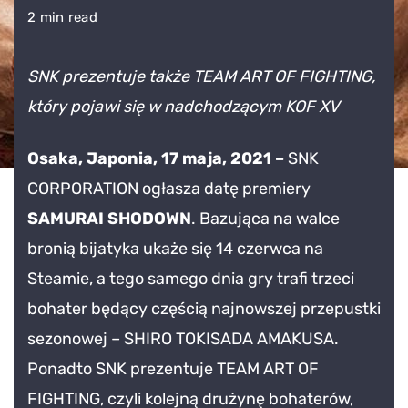
SAMUR
2 min read
SHODO
zadebiu
SNK prezentuje także TEAM ART OF FIGHTING,
na
który pojawi się w nadchodzącym KOF XV
Steami
14
Osaka, Japonia, 17 maja, 2021 –
SNK
czerwca
wraz
CORPORATION ogłasza datę premiery
z
SAMURAI SHODOWN
. Bazująca na walce
nowym
bronią bijatyka ukaże się 14 czerwca na
wojown
Steamie, a tego samego dnia gry trafi trzeci
wchodz
bohater będący częścią najnowszej przepustki
w
skład
sezonowej – SHIRO TOKISADA AMAKUSA.
Season
Ponadto SNK prezentuje TEAM ART OF
Pass
FIGHTING, czyli kolejną drużynę bohaterów,
3