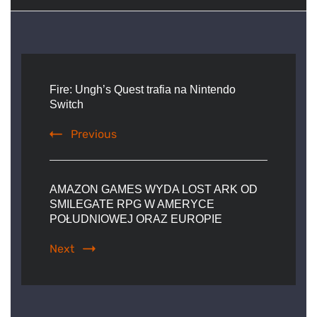
Post
Navigation
Fire: Ungh’s Quest trafia na Nintendo
Switch
Previous
AMAZON GAMES WYDA LOST ARK OD
SMILEGATE RPG W AMERYCE
POŁUDNIOWEJ ORAZ EUROPIE
Next