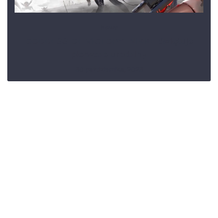
News
GODDESS OF VICTORY: NIKKE świętuje
pierwsze urodziny
30 października, 2023