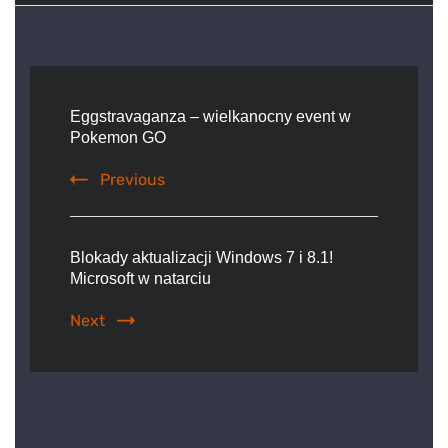
Post
Navigation
Eggstravaganza – wielkanocny event w
Pokemon GO
Previous
Blokady aktualizacji Windows 7 i 8.1!
Microsoft w natarciu
Next