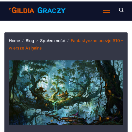
Skip
to
content
Home
Blog
Społeczność
Fantastyczne poezje #10 –
wiersze Asiņains