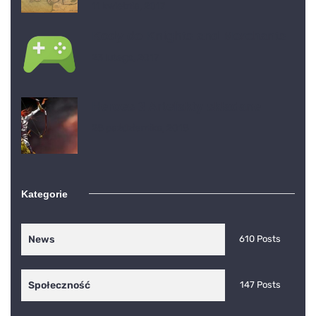
11 kwietnia, 2017
Kody do Knights and Merchants
23 lutego, 2017
Heroes 3 Artefakty składane
28 października, 2018
Kategorie
News
610 Posts
Społeczność
147 Posts