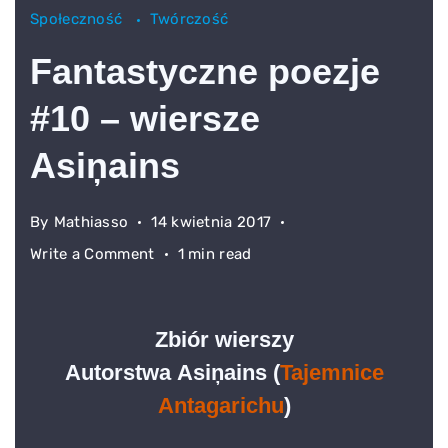
Społeczność
Twórczość
Fantastyczne poezje
#10 – wiersze
Asiņains
By
Mathiasso
14 kwietnia 2017
on
Write a Comment
1 min read
Fantastyczne
poezje
#10
Zbiór wierszy
–
Autorstwa
Asiņains
(
Tajemnice
wiersze
Antagarichu
)
Asiņains