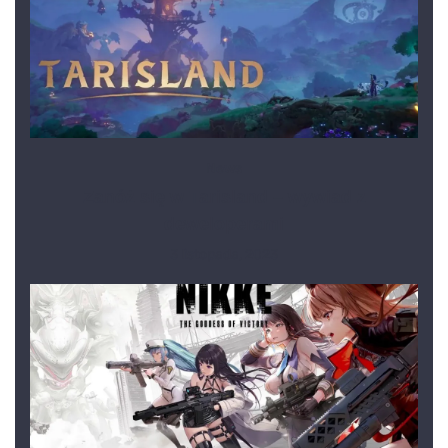
News
Zanóż się w Tarisland – wywiad z
deweloperami
3 listopada, 2023