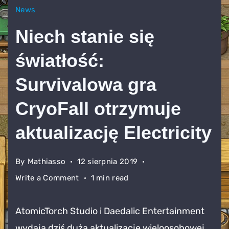
News
Niech stanie się
światłość:
Survivalowa gra
CryoFall otrzymuje
aktualizację Electricity
By
Mathiasso
12 sierpnia 2019
on
Write a Comment
1 min read
Niech
stanie
AtomicTorch Studio i Daedalic Entertainment
się
wydają dziś dużą aktualizację wieloosobowej