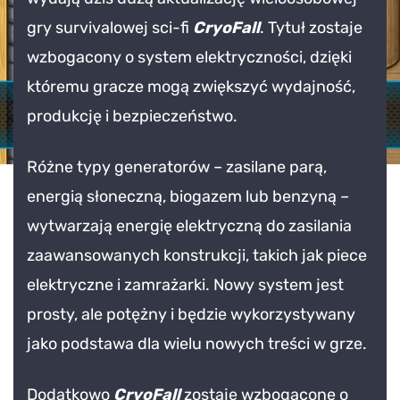
światłość:
gry survivalowej sci-fi
CryoFall
. Tytuł zostaje
Survivalowa
gra
wzbogacony o system elektryczności, dzięki
CryoFall
któremu gracze mogą zwiększyć wydajność,
otrzymuje
produkcję i bezpieczeństwo.
aktualizację
Electricity
Różne typy generatorów – zasilane parą,
energią słoneczną, biogazem lub benzyną –
wytwarzają energię elektryczną do zasilania
zaawansowanych konstrukcji, takich jak piece
elektryczne i zamrażarki. Nowy system jest
prosty, ale potężny i będzie wykorzystywany
jako podstawa dla wielu nowych treści w grze.
Dodatkowo
CryoFall
zostaje wzbogacone o