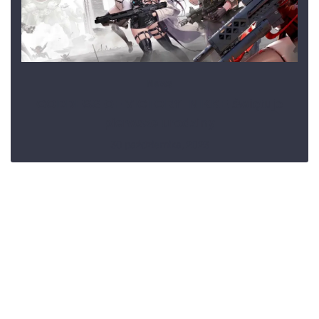
News
GODDESS OF VICTORY: NIKKE świętuje
pierwsze urodziny
30 października, 2023