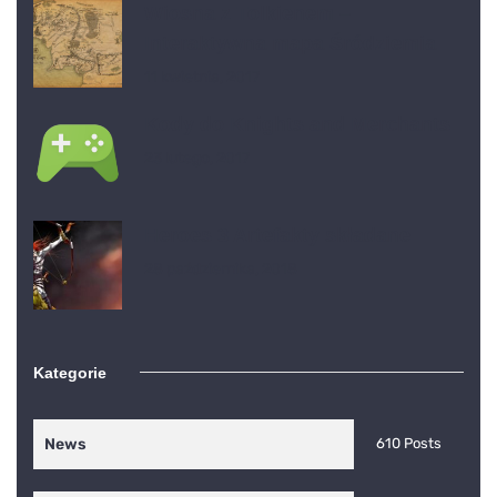
Wiosna z Tolkienem –
Interaktywna mapa Śródziemia
11 kwietnia, 2017
Kody do Knights and Merchants
23 lutego, 2017
Heroes 3 Artefakty składane
28 października, 2018
Kategorie
News
610 Posts