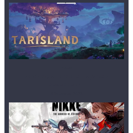
News
Zanóż się w Tarisland – wywiad z
deweloperami
3 listopada, 2023